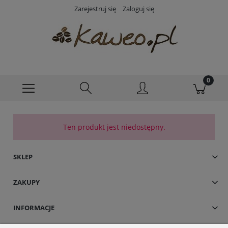
Zarejestruj się
Zaloguj się
Ten produkt jest niedostępny.
SKLEP
ZAKUPY
INFORMACJE