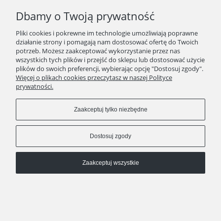
Dbamy o Twoją prywatność
kontakt
511 29 29 99
Pliki cookies i pokrewne im technologie umożliwiają poprawne
KAWEO since 2008
działanie strony i pomagają nam dostosować ofertę do Twoich
potrzeb. Możesz zaakceptować wykorzystanie przez nas
Pokaż pełną wersję strony
wszystkich tych plików i przejść do sklepu lub dostosować użycie
plików do swoich preferencji, wybierając opcję "Dostosuj zgody".
Sklep internetowy Shoper Premium
Więcej o plikach cookies przeczytasz w naszej Polityce
prywatności.
Zaakceptuj tylko niezbędne
Dostosuj zgody
Zaakceptuj wszystkie