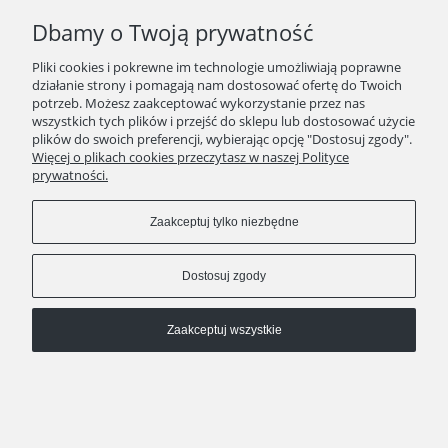
Dbamy o Twoją prywatność
kontakt
511 29 29 99
Pliki cookies i pokrewne im technologie umożliwiają poprawne
KAWEO since 2008
działanie strony i pomagają nam dostosować ofertę do Twoich
potrzeb. Możesz zaakceptować wykorzystanie przez nas
Pokaż pełną wersję strony
wszystkich tych plików i przejść do sklepu lub dostosować użycie
plików do swoich preferencji, wybierając opcję "Dostosuj zgody".
Sklep internetowy Shoper Premium
Więcej o plikach cookies przeczytasz w naszej Polityce
prywatności.
Zaakceptuj tylko niezbędne
Dostosuj zgody
Zaakceptuj wszystkie