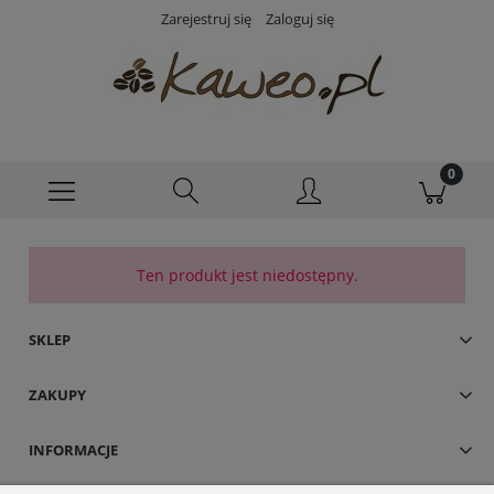
Zarejestruj się
Zaloguj się
Ten produkt jest niedostępny.
SKLEP
ZAKUPY
INFORMACJE