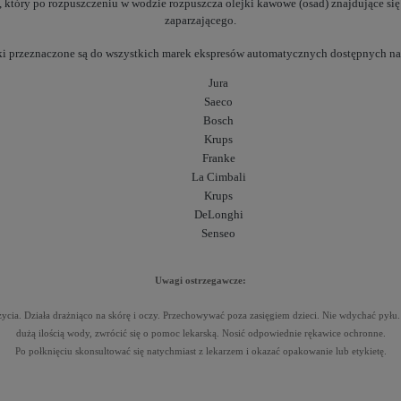
t, który po rozpuszczeniu w wodzie rozpuszcza olejki kawowe (osad) znajdujące si
zaparzającego.
ki przeznaczone są do wszystkich marek ekspresów automatycznych dostępnych na
Jura
Saeco
Bosch
Krups
Franke
La Cimbali
Krups
DeLonghi
Senseo
Uwagi ostrzegawcze:
życia. Działa drażniąco na skórę i oczy. Przechowywać poza zasięgiem dzieci. Nie wdychać pył
dużą ilością wody,
zwrócić się o pomoc lekarską. Nosić odpowiednie rękawice ochronne.
Po połknięciu skonsultować się natychmiast z lekarzem i okazać opakowanie lub etykietę.