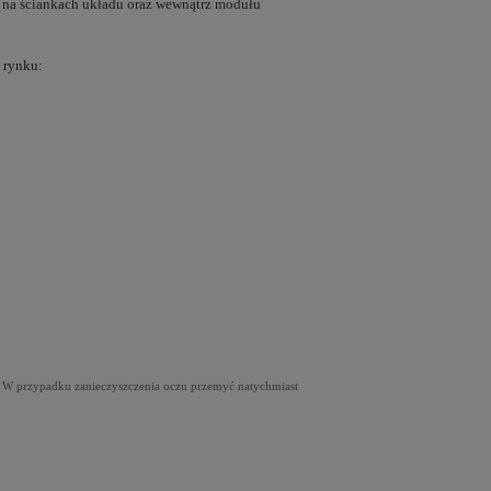
ę na ściankach układu oraz wewnątrz modułu
 rynku:
u. W przypadku zanieczyszczenia oczu przemyć natychmiast