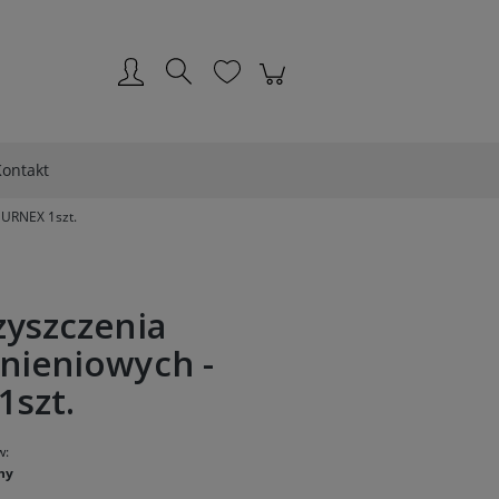
Zarejestruj się
Zaloguj się
ontakt
 URNEX 1szt.
zyszczenia
nieniowych -
1szt.
w:
ny