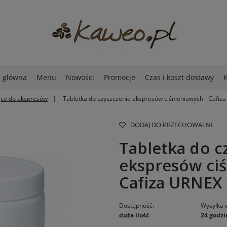
a główna
Menu
Nowości
Promocje
Czas i koszt dostawy
K
ące do ekspresów
Tabletka do czyszczenia ekspresów ciśnieniowych - Cafiza
DODAJ DO PRZECHOWALNI
Tabletka do c
ekspresów ciś
Cafiza URNEX 
Dostępność:
Wysyłka 
duża ilość
24 godzi