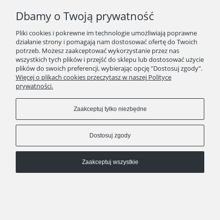
Dbamy o Twoją prywatność
kontakt
511 29 29 99
Pliki cookies i pokrewne im technologie umożliwiają poprawne
KAWEO since 2008
działanie strony i pomagają nam dostosować ofertę do Twoich
potrzeb. Możesz zaakceptować wykorzystanie przez nas
Pokaż pełną wersję strony
wszystkich tych plików i przejść do sklepu lub dostosować użycie
plików do swoich preferencji, wybierając opcję "Dostosuj zgody".
Sklep internetowy Shoper.pl
Więcej o plikach cookies przeczytasz w naszej Polityce
prywatności.
Zaakceptuj tylko niezbędne
Dostosuj zgody
Zaakceptuj wszystkie