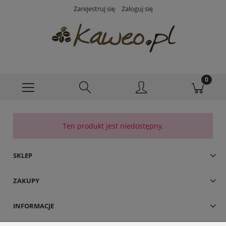
Zarejestruj się
Zaloguj się
Ten produkt jest niedostępny.
SKLEP
ZAKUPY
INFORMACJE