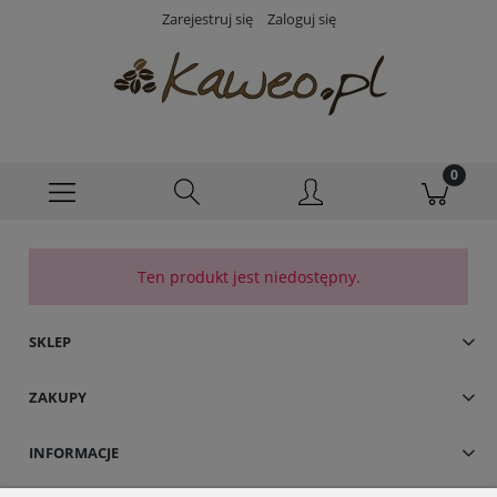
Zarejestruj się
Zaloguj się
Ten produkt jest niedostępny.
SKLEP
ZAKUPY
INFORMACJE