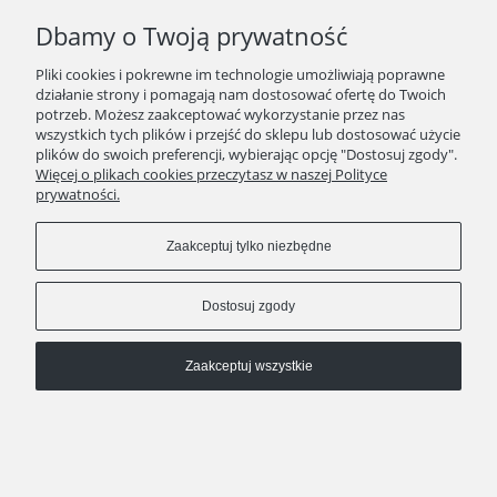
Dbamy o Twoją prywatność
kontakt
511 29 29 99
Pliki cookies i pokrewne im technologie umożliwiają poprawne
KAWEO since 2008
działanie strony i pomagają nam dostosować ofertę do Twoich
potrzeb. Możesz zaakceptować wykorzystanie przez nas
Pokaż pełną wersję strony
wszystkich tych plików i przejść do sklepu lub dostosować użycie
plików do swoich preferencji, wybierając opcję "Dostosuj zgody".
Sklep internetowy Shoper Premium
Więcej o plikach cookies przeczytasz w naszej Polityce
prywatności.
Zaakceptuj tylko niezbędne
Dostosuj zgody
Zaakceptuj wszystkie