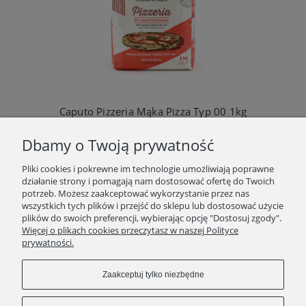
Caputo Pizzeria Mąka Pizza Typ 00 1kg
10,90 zł
Dbamy o Twoją prywatność
Do koszyka
Pliki cookies i pokrewne im technologie umożliwiają poprawne
działanie strony i pomagają nam dostosować ofertę do Twoich
potrzeb. Możesz zaakceptować wykorzystanie przez nas
wszystkich tych plików i przejść do sklepu lub dostosować użycie
plików do swoich preferencji, wybierając opcję "Dostosuj zgody".
SKLEP
Więcej o plikach cookies przeczytasz w naszej Polityce
prywatności.
ZAKUPY
Zaakceptuj tylko niezbędne
INFORMACJE