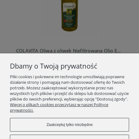
COLAVITA Oliwa z oliwek Niefiltrowana Olio Extra Vergine Di Oliva 500ml
39,90 zł
Dbamy o Twoją prywatność
Do koszyka
Pliki cookies i pokrewne im technologie umożliwiają poprawne
działanie strony i pomagają nam dostosować ofertę do Twoich
potrzeb. Możesz zaakceptować wykorzystanie przez nas
wszystkich tych plików i przejść do sklepu lub dostosować użycie
plików do swoich preferencji, wybierając opcję "Dostosuj zgody".
SKLEP
Więcej o plikach cookies przeczytasz w naszej Polityce
prywatności.
ZAKUPY
Zaakceptuj tylko niezbędne
INFORMACJE