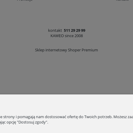
kontakt
511 29 29 99
KAWEO since 2008
Sklep internetowy Shoper Premium
nie strony i pomagają nam dostosować ofertę do Twoich potrzeb. Możesz zaa
jąc opcję "Dostosuj zgody".