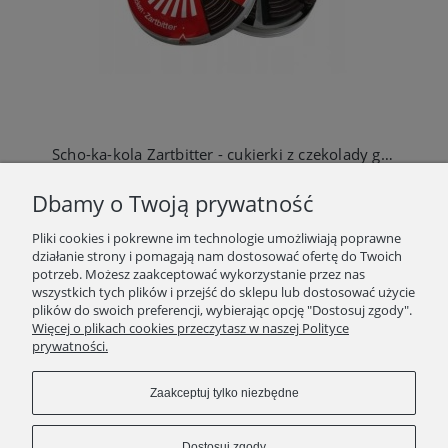
Scho-ka-kola Zartbitter - cukierki z czekolady gorzkiej z kofeiną 100g
22,90 zł
Dbamy o Twoją prywatność
Do koszyka
Pliki cookies i pokrewne im technologie umożliwiają poprawne
działanie strony i pomagają nam dostosować ofertę do Twoich
potrzeb. Możesz zaakceptować wykorzystanie przez nas
wszystkich tych plików i przejść do sklepu lub dostosować użycie
plików do swoich preferencji, wybierając opcję "Dostosuj zgody".
SKLEP
Więcej o plikach cookies przeczytasz w naszej Polityce
prywatności.
ZAKUPY
Zaakceptuj tylko niezbędne
INFORMACJE
Dostosuj zgody