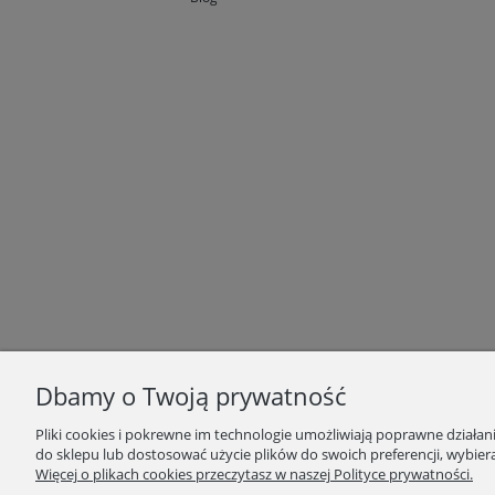
Dbamy o Twoją prywatność
Pliki cookies i pokrewne im technologie umożliwiają poprawne działa
do sklepu lub dostosować użycie plików do swoich preferencji, wybiera
Więcej o plikach cookies przeczytasz w naszej Polityce prywatności.