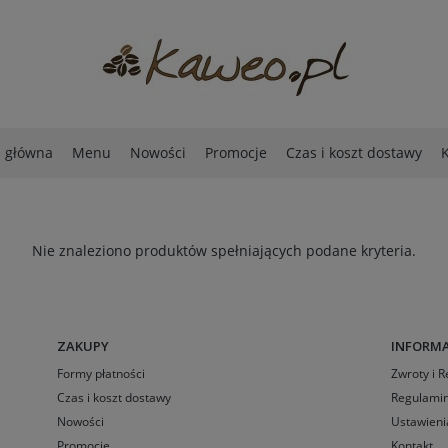
a główna
Menu
Nowości
Promocje
Czas i koszt dostawy
K
Nie znaleziono produktów spełniających podane kryteria.
ZAKUPY
INFORMA
Formy płatności
Zwroty i 
Czas i koszt dostawy
Regulamin
Nowości
Ustawieni
Promocje
Kontakt