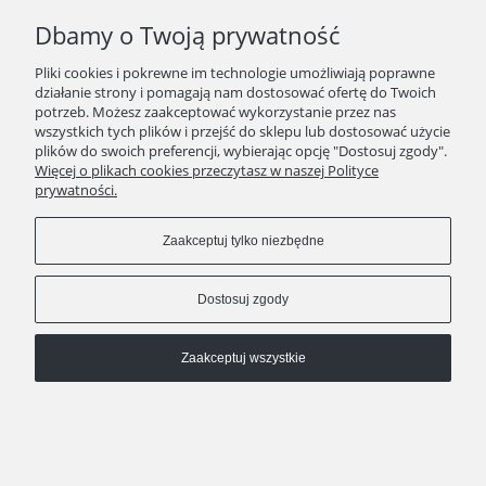
Dbamy o Twoją prywatność
Pliki cookies i pokrewne im technologie umożliwiają poprawne
kontakt
511 29 29 99
działanie strony i pomagają nam dostosować ofertę do Twoich
KAWEO since 2008
potrzeb. Możesz zaakceptować wykorzystanie przez nas
wszystkich tych plików i przejść do sklepu lub dostosować użycie
Pokaż pełną wersję strony
plików do swoich preferencji, wybierając opcję "Dostosuj zgody".
Więcej o plikach cookies przeczytasz w naszej Polityce
Sklep internetowy Shoper Premium
prywatności.
Zaakceptuj tylko niezbędne
Dostosuj zgody
Zaakceptuj wszystkie