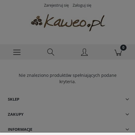
Zarejestruj się
Zaloguj się
Nie znaleziono produktów spełniających podane
kryteria.
SKLEP
ZAKUPY
INFORMACJE