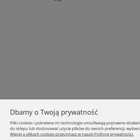
Dbamy o Twoją prywatność
Pliki cookies i pokrewne im technologie umożliwiają poprawne działa
do sklepu lub dostosować użycie plików do swoich preferencji, wybiera
Więcej o plikach cookies przeczytasz w naszej Polityce prywatności.