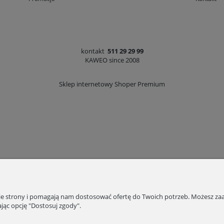
kontakt
511 29 29 99
KAWEO since 2008
Sklep internetowy Shoper Premium
nie strony i pomagają nam dostosować ofertę do Twoich potrzeb. Możesz zaa
jąc opcję "Dostosuj zgody".