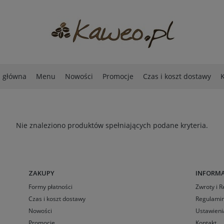
a główna
Menu
Nowości
Promocje
Czas i koszt dostawy
K
Nie znaleziono produktów spełniających podane kryteria.
ZAKUPY
INFORMA
Formy płatności
Zwroty i 
Czas i koszt dostawy
Regulamin
Nowości
Ustawieni
Promocje
Kontakt