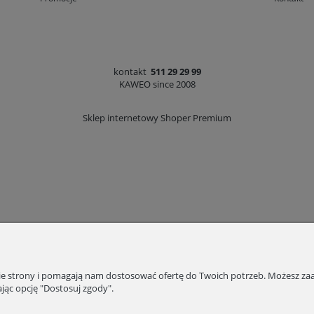
kontakt
511 29 29 99
KAWEO since 2008
Sklep internetowy Shoper Premium
nie strony i pomagają nam dostosować ofertę do Twoich potrzeb. Możesz zaa
jąc opcję "Dostosuj zgody".