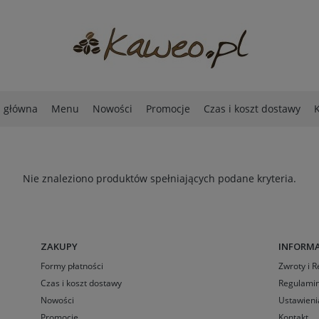
a główna
Menu
Nowości
Promocje
Czas i koszt dostawy
K
Nie znaleziono produktów spełniających podane kryteria.
ZAKUPY
INFORMA
Formy płatności
Zwroty i 
Czas i koszt dostawy
Regulamin
Nowości
Ustawieni
Promocje
Kontakt