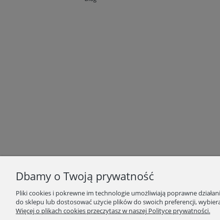
Dbamy o Twoją prywatność
Pliki cookies i pokrewne im technologie umożliwiają poprawne działa
do sklepu lub dostosować użycie plików do swoich preferencji, wybiera
Więcej o plikach cookies przeczytasz w naszej Polityce prywatności.