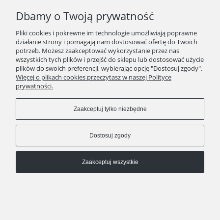
Dbamy o Twoją prywatność
Pliki cookies i pokrewne im technologie umożliwiają poprawne
kontakt
511 29 29 99
działanie strony i pomagają nam dostosować ofertę do Twoich
KAWEO since 2008
potrzeb. Możesz zaakceptować wykorzystanie przez nas
wszystkich tych plików i przejść do sklepu lub dostosować użycie
Pokaż pełną wersję strony
plików do swoich preferencji, wybierając opcję "Dostosuj zgody".
Więcej o plikach cookies przeczytasz w naszej Polityce
Sklep internetowy Shoper Premium
prywatności.
Zaakceptuj tylko niezbędne
Dostosuj zgody
Zaakceptuj wszystkie