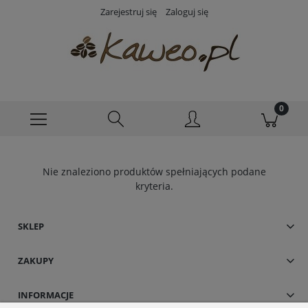
Zarejestruj się
Zaloguj się
Nie znaleziono produktów spełniających podane
kryteria.
SKLEP
ZAKUPY
INFORMACJE