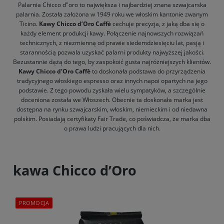
Palarnia Chicco d"oro to największa i najbardziej znana szwajcarska
palarnia. Została założona w 1949 roku we włoskim kantonie zwanym
Ticino.
Kawy Chicco d’Oro Caffè
cechuje precyzja, z jaką dba się o
każdy element produkcji kawy. Połączenie najnowszych rozwiązań
technicznych, z niezmienną od prawie siedemdziesięciu lat, pasją i
starannością pozwala uzyskać palarni produkty najwyższej jakości.
Bezustannie dążą do tego, by zaspokoić gusta najróżniejszych klientów.
Kawy Chicco d’Oro Caffè
to doskonała podstawa do przyrządzenia
tradycyjnego włoskiego espresso oraz innych napoi opartych na jego
podstawie. Z tego powodu zyskała wielu sympatyków, a szczególnie
doceniona została we Włoszech. Obecnie ta doskonała marka jest
dostępna na rynku szwajcarskim, włoskim, niemieckim i od niedawna
polskim. Posiadają certyfikaty Fair Trade, co poświadcza, że marka dba
o prawa ludzi pracujących dla nich.
kawa Chicco d’Oro
PROMOCJA