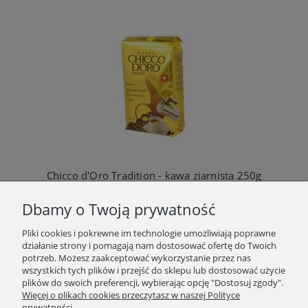
Chicco d'Oro Tradition - kawa ziarnista 250g
28,00 zł
Dbamy o Twoją prywatność
Do koszyka
Pliki cookies i pokrewne im technologie umożliwiają poprawne
działanie strony i pomagają nam dostosować ofertę do Twoich
potrzeb. Możesz zaakceptować wykorzystanie przez nas
wszystkich tych plików i przejść do sklepu lub dostosować użycie
plików do swoich preferencji, wybierając opcję "Dostosuj zgody".
SKLEP
Więcej o plikach cookies przeczytasz w naszej Polityce
prywatności.