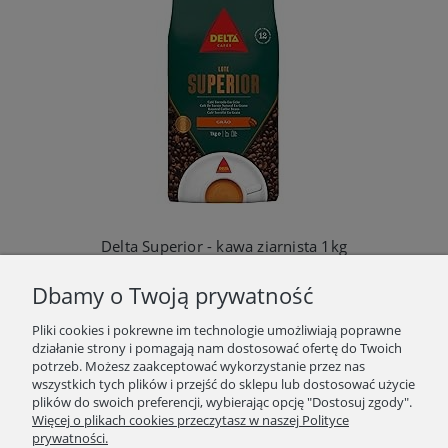
Delta Superior - kawa ziarnista 1kg
99,90 zł
Dbamy o Twoją prywatność
Powiadom o dostępności
Pliki cookies i pokrewne im technologie umożliwiają poprawne
działanie strony i pomagają nam dostosować ofertę do Twoich
potrzeb. Możesz zaakceptować wykorzystanie przez nas
wszystkich tych plików i przejść do sklepu lub dostosować użycie
plików do swoich preferencji, wybierając opcję "Dostosuj zgody".
SKLEP
Więcej o plikach cookies przeczytasz w naszej Polityce
prywatności.