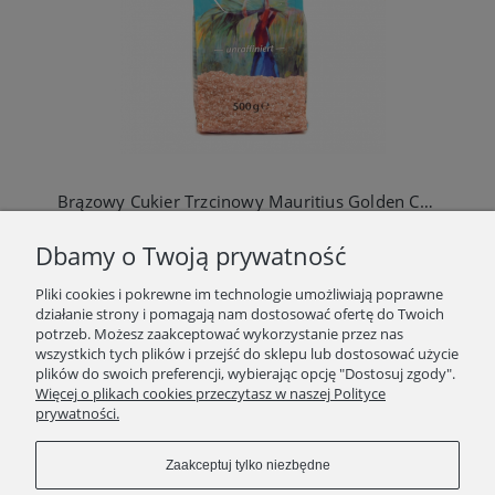
Brązowy Cukier Trzcinowy Mauritius Golden Cane nierafinowany- 0.5 kg
11,90 zł
Dbamy o Twoją prywatność
Do koszyka
Pliki cookies i pokrewne im technologie umożliwiają poprawne
działanie strony i pomagają nam dostosować ofertę do Twoich
potrzeb. Możesz zaakceptować wykorzystanie przez nas
wszystkich tych plików i przejść do sklepu lub dostosować użycie
plików do swoich preferencji, wybierając opcję "Dostosuj zgody".
SKLEP
Więcej o plikach cookies przeczytasz w naszej Polityce
prywatności.
ZAKUPY
Zaakceptuj tylko niezbędne
INFORMACJE