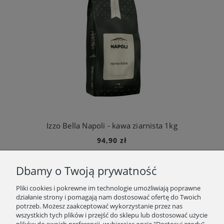
Izzo Bella Napoli - kawa ziarnista 1kg
94,90 zł
Cena regularna:
105,00 zł
Dbamy o Twoją prywatność
Najniższa cena:
94,90 zł
Do koszyka
Pliki cookies i pokrewne im technologie umożliwiają poprawne
działanie strony i pomagają nam dostosować ofertę do Twoich
potrzeb. Możesz zaakceptować wykorzystanie przez nas
wszystkich tych plików i przejść do sklepu lub dostosować użycie