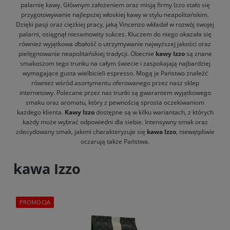
palarnię kawy. Głównym założeniem oraz misją firmy Izzo stało się
przygotowywanie najlepszej włoskiej kawy w stylu neapolitańskim.
Dzięki pasji oraz ciężkiej pracy, jaką Vincenzo wkładał w rozwój swojej
palarni, osiągnął niesamowity sukces. Kluczem do niego okazała się
również wyjątkowa dbałość o utrzymywanie najwyższej jakości oraz
pielęgnowanie neapolitańskiej tradycji. Obecnie
kawy Izzo
są znane
smakoszom tego trunku na całym świecie i zaspokajają najbardziej
wymagające gusta wielbicieli espresso. Mogą je Państwo znaleźć
również wśród asortymentu oferowanego przez nasz sklep
internetowy. Polecane przez nas trunki są gwarantem wyjątkowego
smaku oraz aromatu, który z pewnością sprosta oczekiwaniom
każdego klienta.
Kawy Izzo
dostępne są w kilku wariantach, z których
każdy może wybrać odpowiedni dla siebie. Intensywny smak oraz
zdecydowany smak, jakimi charakteryzuje się
kawa Izzo
, niewątpliwie
oczarują także Państwa.
kawa Izzo
PROMOCJA