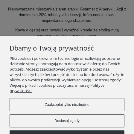
Niepowtarzalna mieszanka ziaren arabiki Gourmet z Ameryki i Azji z
domieszką 20% robusty z Indonezji, która nadaje kawie
niepowtarzalnego charakteru.
Kawa o gęstej oraz trwałej i wyraźnej kremie ze słodką nutą
owoców, kwiatów i korzenia imbiru.
Stopień palenia:
średni
Dbamy o Twoją prywatność
Zawartość kofeiny:
średnia
Pliki cookies i pokrewne im technologie umożliwiają poprawne
działanie strony i pomagają nam dostosować ofertę do Twoich
potrzeb. Możesz zaakceptować wykorzystanie przez nas
wszystkich tych plików i przejść do sklepu lub dostosować użycie
plików do swoich preferencji, wybierając opcję "Dostosuj zgody".
SKLEP
Więcej o plikach cookies przeczytasz w naszej Polityce
prywatności.
ZAKUPY
Zaakceptuj tylko niezbędne
INFORMACJE
Dostosuj zgody