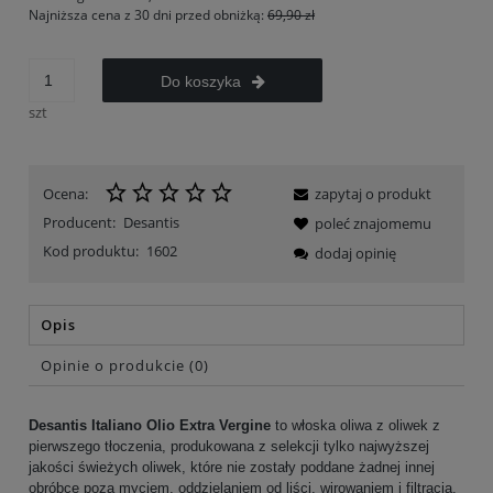
Najniższa cena z 30 dni przed obniżką:
69,90 zł
Do koszyka
szt
Ocena:
zapytaj o produkt
Producent:
Desantis
poleć znajomemu
Kod produktu:
1602
dodaj opinię
Opis
Opinie o produkcie (0)
Desantis Italiano Olio Extra Vergine
to włoska oliwa z oliwek z
pierwszego tłoczenia, produkowana z selekcji tylko najwyższej
jakości świeżych oliwek, które nie zostały poddane żadnej innej
obróbce poza myciem, oddzielaniem od liści, wirowaniem i filtracją.