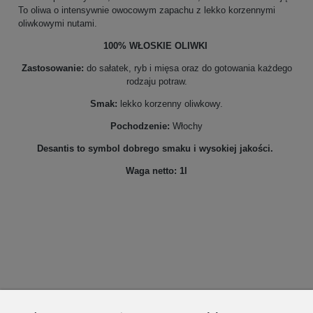
To oliwa o intensywnie owocowym zapachu z lekko korzennymi
oliwkowymi nutami.
100% WŁOSKIE OLIWKI
Zastosowanie:
do sałatek, ryb i mięsa oraz do gotowania każdego
rodzaju potraw.
Smak:
lekko korzenny oliwkowy.
Pochodzenie:
Włochy
Desantis to symbol dobrego smaku i wysokiej jakości.
Waga netto: 1l