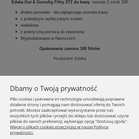
Edeka Gut & Gunsdig Filtry 2TZ do kawy
rozmiar 2 sztuk 100
drobno porowate - dla najlepszego aromatu kawy
z podwójnym wytłaczanym szwem
niebielone
z praktyczną pomocą do otwierania
Wyprodukowano w Niemczech
Opakowanie zawiera 100 filtrów
Producent: Edeka
Dbamy o Twoją prywatność
Pliki cookies i pokrewne im technologie umożliwiają poprawne
działanie strony i pomagają nam dostosować ofertę do Twoich
potrzeb. Możesz zaakceptować wykorzystanie przez nas
wszystkich tych plików i przejść do sklepu lub dostosować użycie
plików do swoich preferencji, wybierając opcję "Dostosuj zgody".
SKLEP
Więcej o plikach cookies przeczytasz w naszej Polityce
prywatności.