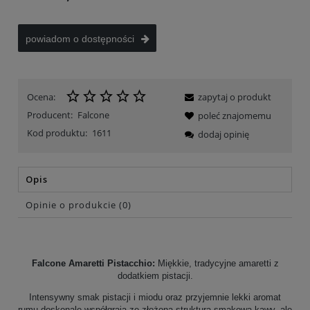
powiadom o dostępności
Ocena:
zapytaj o produkt
Producent:
Falcone
poleć znajomemu
Kod produktu:
1611
dodaj opinię
Opis
Opinie o produkcie (0)
Falcone Amaretti Pistacchio:
Miękkie, tradycyjne amaretti z
dodatkiem pistacji.
Intensywny smak pistacji i miodu oraz przyjemnie lekki aromat
rumu doskonale współgrają ze złożoną strukturą smakową kawy, ale