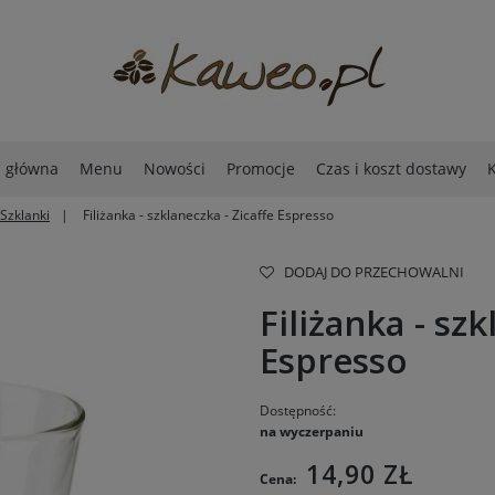
a główna
Menu
Nowości
Promocje
Czas i koszt dostawy
K
 Szklanki
Filiżanka - szklaneczka - Zicaffe Espresso
DODAJ DO PRZECHOWALNI
Filiżanka - szk
Espresso
Dostępność:
na wyczerpaniu
14,90 ZŁ
Cena: