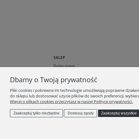
SKLEP
Dodaj opinie
O nas
Dbamy o Twoją prywatność
Opinie klientów
Blog
Pliki cookies i pokrewne im technologie umożliwiają poprawne działa
do sklepu lub dostosować użycie plików do swoich preferencji, wybiera
Więcej o plikach cookies przeczytasz w naszej Polityce prywatności.
Zaakceptuj tylko niezbędne
Dostosuj zgody
Zaakceptuj wszystkie