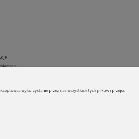
CJE
Reklamacje
 sklepu
a plików cookies
kceptować wykorzystanie przez nas wszystkich tych plików i przejść