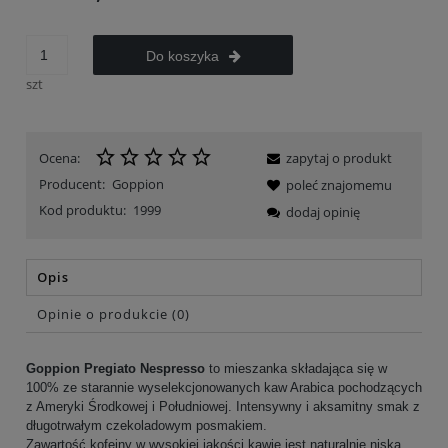
Do koszyka
szt
Ocena:
zapytaj o produkt
Producent:
Goppion
poleć znajomemu
Kod produktu:
1999
dodaj opinię
Opis
Opinie o produkcie (0)
Goppion Pregiato Nespresso
to mieszanka składająca się w
100% ze starannie wyselekcjonowanych kaw Arabica pochodzących
z Ameryki Środkowej i Południowej. Intensywny i aksamitny smak z
długotrwałym czekoladowym posmakiem.
Zawartość kofeiny w wysokiej jakości kawie jest naturalnie niska.