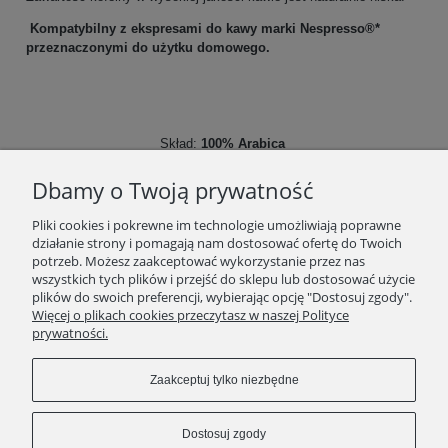
Kompatybilny z ekspresami do kawy marki Nespresso®*
przeznaczonymi do użytku domowego.
Skład:
100%
Arabica
Zawartość kofeiny:
mała
Opakowanie :
10 szt kapsułki nespresso
Dbamy o Twoją prywatność
Pliki cookies i pokrewne im technologie umożliwiają poprawne
działanie strony i pomagają nam dostosować ofertę do Twoich
potrzeb. Możesz zaakceptować wykorzystanie przez nas
wszystkich tych plików i przejść do sklepu lub dostosować użycie
plików do swoich preferencji, wybierając opcję "Dostosuj zgody".
SKLEP
Więcej o plikach cookies przeczytasz w naszej Polityce
prywatności.
ZAKUPY
Zaakceptuj tylko niezbędne
INFORMACJE
Dostosuj zgody