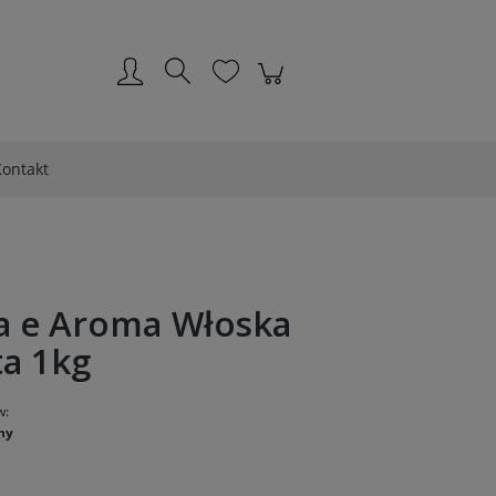
Zarejestruj się
Zaloguj się
ontakt
a e Aroma Włoska
ta 1kg
w:
ny