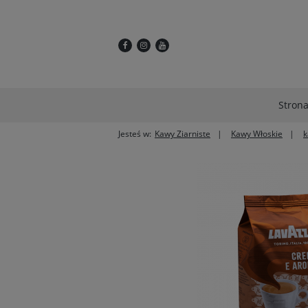
Stron
Jesteś w:
Kawy Ziarniste
Kawy Włoskie
k