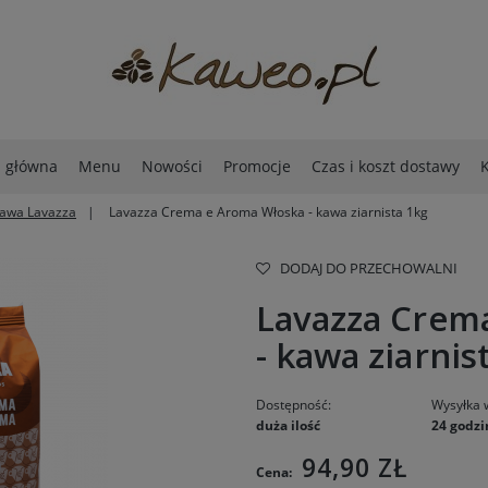
a główna
Menu
Nowości
Promocje
Czas i koszt dostawy
K
awa Lavazza
Lavazza Crema e Aroma Włoska - kawa ziarnista 1kg
DODAJ DO PRZECHOWALNI
Lavazza Crem
- kawa ziarnis
Dostępność:
Wysyłka 
duża ilość
24 godzi
94,90 ZŁ
Cena: