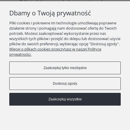
Delikatna, ledwie wyczuwalna kwiatowa nuta zapachowa,
.
charakterystyczna jest dla ziaren pochodzących z Ameryki Centralnej
Dbamy o Twoją prywatność
Pliki cookies i pokrewne im technologie umożliwiają poprawne
działanie strony i pomagają nam dostosować ofertę do Twoich
potrzeb. Możesz zaakceptować wykorzystanie przez nas
wszystkich tych plików i przejść do sklepu lub dostosować użycie
plików do swoich preferencji, wybierając opcję "Dostosuj zgody".
SKLEP
Więcej o plikach cookies przeczytasz w naszej Polityce
prywatności.
ZAKUPY
Zaakceptuj tylko niezbędne
INFORMACJE
Dostosuj zgody
Zaakceptuj wszystkie
kontakt
511 29 29 99
KAWEO since 2008
Pokaż pełną wersję strony
Sklep internetowy Shoper Premium