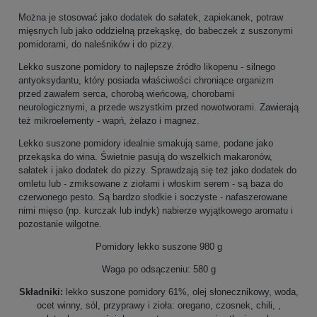
Można je stosować jako dodatek do sałatek, zapiekanek, potraw
mięsnych lub jako oddzielną przekąskę, do babeczek z suszonymi
pomidorami, do naleśników i do pizzy.
Lekko suszone pomidory to najlepsze źródło likopenu - silnego
antyoksydantu, który posiada właściwości chroniące organizm
przed zawałem serca, chorobą wieńcową, chorobami
neurologicznymi, a przede wszystkim przed nowotworami. Zawierają
też mikroelementy - wapń, żelazo i magnez.
Lekko suszone pomidory idealnie smakują same, podane jako
przekąska do wina. Świetnie pasują do wszelkich makaronów,
sałatek i jako dodatek do pizzy. Sprawdzają się też jako dodatek do
omletu lub - zmiksowane z ziołami i włoskim serem - są baza do
czerwonego pesto. Są bardzo słodkie i soczyste - nafaszerowane
nimi mięso (np. kurczak lub indyk) nabierze wyjątkowego aromatu i
pozostanie wilgotne.
Pomidory lekko suszone 980 g
Waga po odsączeniu: 580 g
Składniki:
lekko suszone pomidory 61%, olej słonecznikowy, woda,
ocet winny, sól, przyprawy i zioła: oregano, czosnek, chili, ,