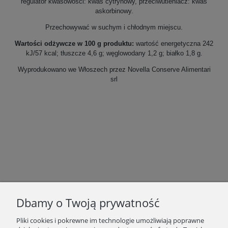
regulator kwasowości: kwas cytrynowy, przeciwutleniacz: kwas
askorbinowy.
Przechowywać w suchym i chłodnym miejscu.
Wartości odżywcze w 100 g produktu:
wartość energetyczna 242
kJ/57 kcal; tłuszcze 4,6 g; węglowodany 1,2 g; białko 1,8 g.
Wyprodukowano we Włoszech przez Novella Conserve Alimentari
srl
Dbamy o Twoją prywatność
Pliki cookies i pokrewne im technologie umożliwiają poprawne