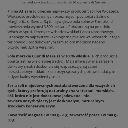
największych w Europie solanek Margherita di Savoia.
Firma Atisale
to obecnie największy producent soli we Włoszech.
Większość produkowanych przez nią soli pochodzi z Saline di
Margherita di Savoia. Są to największe pola solne w Europie. Ich
powierzchnia wynosi 3,500 hektara. Położone są na południu
Włoch w Apulii. Tereny te wchodzą w skład Parku Narodowego,
uznanego za najczystsze i ekologiczne miejsce we Włoszech. Z tego
też powodu produkowanym tam solom morskim nadano
przydomek „Extra Vergine”.
Sole morskie Cuor di Mare są w 100% włoskie,
a ich produkcja
oparta jest na wieloletniej tradycji. Mają intensywny a zarazem
delikatny smak i doskonale się rozpuszczają, są zatem
niezastąpionym składnikiem przyrządzanych potraw, nadając im
indywidualny wyśmienity smak.
Seria soli niejodowanych została stworzona dla wszystkich
tych, którzy preferują naturalny charakter soli morskich.
Sól, która nie jest dodatkowo jodowana i nie
zawiera antyzbrylaczy jest doskonałym, naturalnym
środkiem konserwującym.
Zawartość magnezu w 100 g - 20g, zawartość potasu w 100 g -
30 g.