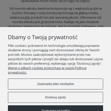
Opakowanie może różnić się od tego na zdjęciu
Sól morska włoska świetnie komponuje się z większością dań w
kuchni. Potrawy z solą morską wyróżniają się głębią smaku,
zwłaszcza gdy produkt ten jest wysokiej jakości. Oferowana sól
morska włoska jest gruboziarnista. Nadaje się jako dodatek
smakowy i estetyczny do potraw. Jest to produkt jodowany - taki
rodzaj soli morskiej nadaje się do spożywania przez większość
mieszkańców Europy.
Dbamy o Twoją prywatność
Wyprodukowano we Włoszech na rynek polski
Pliki cookies i pokrewne im technologie umożliwiają poprawne
działanie strony i pomagają nam dostosować ofertę do Twoich
Opakowanie: 1
kg
potrzeb. Możesz zaakceptować wykorzystanie przez nas
wszystkich tych plików i przejść do sklepu lub dostosować użycie
plików do swoich preferencji, wybierając opcję "Dostosuj zgody".
SKLEP
Więcej o plikach cookies przeczytasz w naszej Polityce
prywatności.
ZAKUPY
Zaakceptuj tylko niezbędne
INFORMACJE
Dostosuj zgody
Zaakceptuj wszystkie