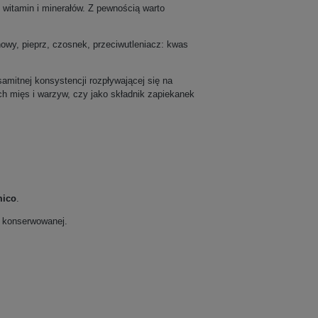
 witamin i minerałów. Z pewnością warto
owy, pieprz, czosnek, przeciwutleniacz: kwas
mitnej konsystencji rozpływającej się na
h mięs i warzyw, czy jako składnik zapiekanek
mico
.
i konserwowanej.