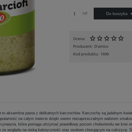
szt
Do koszyka
Ocena:
Producent:
D'amico
Kod produktu:
1699
w
to aksamitna pasta z delikatnych karczochów. Karczochy są jadalnym kwi
opularność na całym świecie dzięki swoim niezaprzeczalnym walorom smak
 cynaryna, która pomaga utrzymać prawidłowy poziom cholesterolu we krwi
e ze względu na niską kaloryczność oraz osobom chorującym na cukrzycę. 