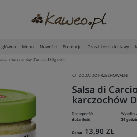
a główna
Menu
Nowości
Promocje
Czas i koszt dostawy
K
 Pasta z karczochów D'amico 130g słoik
DODAJ DO PRZECHOWALNI
Salsa di Carcio
karczochów D'
Dostępność:
Wysyłka 
duża ilość
24 godzi
13,90 ZŁ
Cena: