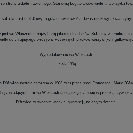
e strony układu trawiennego. Stanowią bogate źródło wielu antyoksydantów,
 sól, ekstrakt drożdżowy, regulator kwasowości: kwas mlekowy i kwas cytryn
jest we Włoszech z najwyższej jakości składników. Subtelny w smaku o aksa
widło do chrupiącego pieczywa, wytrawnych placków warzywnych, grillowanyc
Wyprodukowano we Włoszech.
słoik 130g
ma
D’Amico
została założona w 1968 roku przez braci Francesco i Mario
D'A
dną z wiodących firm we Włoszech specjalizujących się w produkcji żywnośc
D'Amico
to synonim włoskiej gwarancji, na całym świecie.