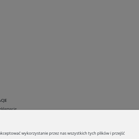
CJE
Reklamacje
 sklepu
a plików cookies
kceptować wykorzystanie przez nas wszystkich tych plików i przejść