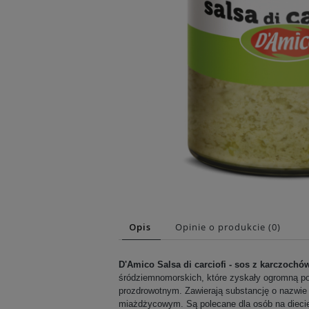
Opis
Opinie o produkcie (0)
D'Amico Salsa di carciofi - s
os z karczochó
śródziemnomorskich, które zyskały ogromną p
prozdrowotnym. Zawierają substancję o nazwie
miażdżycowym. Są polecane dla osób na dieci