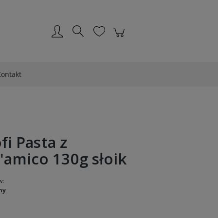
Zarejestruj się
Zaloguj się
ontakt
fi Pasta z
amico 130g słoik
w:
ny