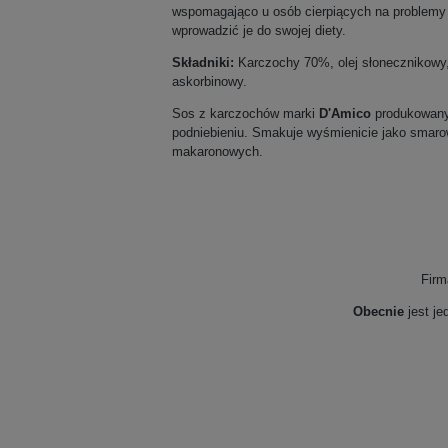
wspomagająco u osób cierpiących na problemy z
wprowadzić je do swojej diety.
Składniki:
Karczochy 70%, olej słonecznikowy,
askorbinowy.
Sos z karczochów marki
D'Amico
produkowany 
podniebieniu. Smakuje wyśmienicie jako smaro
makaronowych.
Fir
Obecnie
jest je