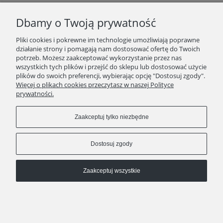
Dbamy o Twoją prywatność
Pliki cookies i pokrewne im technologie umożliwiają poprawne
działanie strony i pomagają nam dostosować ofertę do Twoich
potrzeb. Możesz zaakceptować wykorzystanie przez nas
wszystkich tych plików i przejść do sklepu lub dostosować użycie
plików do swoich preferencji, wybierając opcję "Dostosuj zgody".
SKLEP
Więcej o plikach cookies przeczytasz w naszej Polityce
prywatności.
ZAKUPY
Zaakceptuj tylko niezbędne
INFORMACJE
Dostosuj zgody
Zaakceptuj wszystkie
kontakt
511 29 29 99
KAWEO since 2008
Pokaż pełną wersję strony
Sklep internetowy Shoper Premium