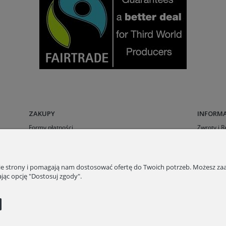
ZAKUPY
INFORMA
Formy płatności
Zwroty i 
Czas i koszt dostawy
Regulamin
Nowości
Ustawieni
Promocje
Kontakt
nie strony i pomagają nam dostosować ofertę do Twoich potrzeb. Możesz zaa
jąc opcję "Dostosuj zgody".
kontakt
511 29 29 99
KAWEO since 2008