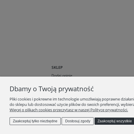
SKLEP
Dodaj opinie
O nas
Dbamy o Twoją prywatność
Opinie klientów
Blog
Pliki cookies i pokrewne im technologie umożliwiają poprawne działa
do sklepu lub dostosować użycie plików do swoich preferencji, wybiera
Więcej o plikach cookies przeczytasz w naszej Polityce prywatności.
Zaakceptuj tylko niezbędne
Dostosuj zgody
Zaakceptuj wszystkie