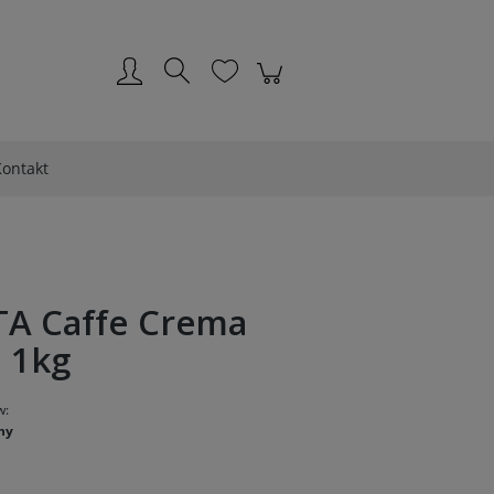
Zarejestruj się
Zaloguj się
ontakt
TA Caffe Crema
a 1kg
w:
ny