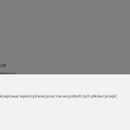
CJE
Reklamacje
 sklepu
a plików cookies
kceptować wykorzystanie przez nas wszystkich tych plików i przejść