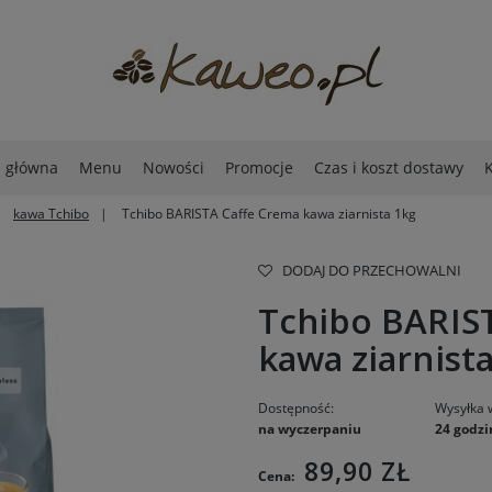
a główna
Menu
Nowości
Promocje
Czas i koszt dostawy
K
kawa Tchibo
Tchibo BARISTA Caffe Crema kawa ziarnista 1kg
DODAJ DO PRZECHOWALNI
Tchibo BARIS
kawa ziarnist
Dostępność:
Wysyłka 
na wyczerpaniu
24 godzi
89,90 ZŁ
Cena: