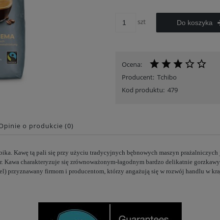
szt
Do koszyka
Ocena:
Producent:
Tchibo
Kod produktu:
479
Opinie o produkcie (0)
ika. Kawę tą pali się przy użyciu tradycyjnych bębnowych maszyn prażalniczych 
ter. Kawa charakteryzuje się zrównoważonym-łagodnym bardzo delikatnie gorzka
l) przyznawany firmom i producentom, którzy angażują się w rozwój handlu w kra