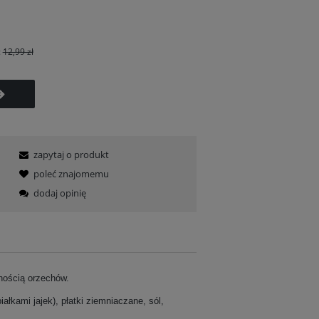
:
12,99 zł
zapytaj o produkt
poleć znajomemu
dodaj opinię
tnością orzechów.
łkami jajek), płatki ziemniaczane, sól,