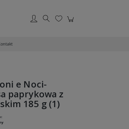
Zarejestruj się
Zaloguj się
ontakt
oni e Noci-
sa paprykowa z
kim 185 g (1)
w:
ny