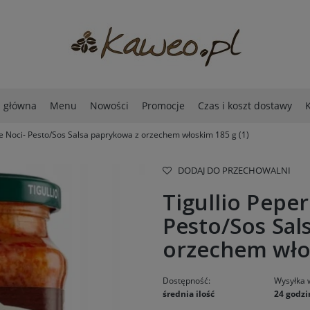
a główna
Menu
Nowości
Promocje
Czas i koszt dostawy
K
 e Noci- Pesto/Sos Salsa paprykowa z orzechem włoskim 185 g (1)
DODAJ DO PRZECHOWALNI
Tigullio Peper
Pesto/Sos Sal
orzechem włos
Dostępność:
Wysyłka 
średnia ilość
24 godzi