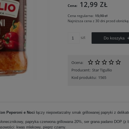
12,99 ZŁ
Cena:
Cena regularna:
15,90 zł
Najniższa cena z 30 dni przed obniżką
szt
Do koszyka
Ocena:
Producent:
Star Tigullio
Kod produktu:
1565
Con Peperoni e Noci
łączy niepowtarzalny smak grillowanej papryki z delika
słonecznikowy, papryka czerwona grillowana 20%, ser grana padano DOP (z bia
asowości: kwas mlekowy, pieprz czarny.