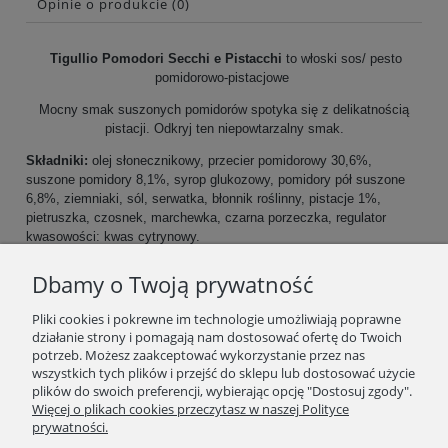
Opinie o produkcie (0)
Tigullio Pomodori Secchi e Pistacchi
to włoski sos/ pesto
pomidorowo-pistacjowe
Mocny smak suszonych pomidorów spotyka się z delikatnością
pistacji. Odkryj ten niepowtarzalny smak.
Składniki:
olej słonecznikowy, przecier pomidorowy 30,6%,
suszone pomidory 8,1%, syrop glukozowy, pomidory pół suszone
6,8%, ziemniaki, sól, serwatka, błonnik roślinny, pistacje 1%,
pietruszka, czosnek, marchewka, czarna porzeczka, regulator
kwasowości: kwas cytrynowy.
Star Tigullio, w których mocny smak suszonych pomidorów spotyka
Dbamy o Twoją prywatność
się ze smakiem pistacji. Odkryj tę smaczną nowość, aby nadać
potrawom wyjątkowy charakter.
Pliki cookies i pokrewne im technologie umożliwiają poprawne
działanie strony i pomagają nam dostosować ofertę do Twoich
Słoik 185g
potrzeb. Możesz zaakceptować wykorzystanie przez nas
wszystkich tych plików i przejść do sklepu lub dostosować użycie
plików do swoich preferencji, wybierając opcję "Dostosuj zgody".
SKLEP
Więcej o plikach cookies przeczytasz w naszej Polityce
prywatności.