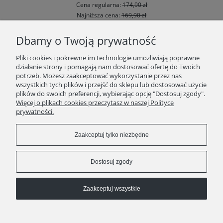
Cena regularna:
174,90 zł
Najniższa cena:
169,90 zł
Powiadom o dostępności
Dbamy o Twoją prywatność
Pliki cookies i pokrewne im technologie umożliwiają poprawne
działanie strony i pomagają nam dostosować ofertę do Twoich
«
1
2
3
»
potrzeb. Możesz zaakceptować wykorzystanie przez nas
wszystkich tych plików i przejść do sklepu lub dostosować użycie
plików do swoich preferencji, wybierając opcję "Dostosuj zgody".
SKLEP
Więcej o plikach cookies przeczytasz w naszej Polityce
prywatności.
ZAKUPY
Zaakceptuj tylko niezbędne
INFORMACJE
Dostosuj zgody
Zaakceptuj wszystkie
kontakt
511 29 29 99
KAWEO since 2008
Pokaż pełną wersję strony