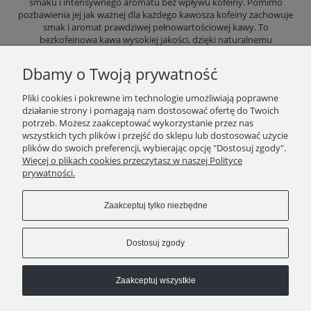
smaku i intensywnego aromatu bez wpływu kofeiny. Pomimo
pozbawienia jej jak ważnej dla każdego kawosza kofeiny zachowuje
smak i aromat prawdziwej pełnowartościowej kawy. To
bezkofeinowa kawa wysokiej jakości, dzięki naturalnemu
procesowi dekofeinizacji wciąż zachowuje swoje pełne właściwości
sensoryczne. W jej smaku wyraźnie dominuje słodycz. Najlepszy
Dbamy o Twoją prywatność
wybór kawy wysokiej jakości bez rezygnacji z „body”, smaku i
aromatu zarówno w „czarnej” jak i „białej” kawie.
Pliki cookies i pokrewne im technologie umożliwiają poprawne
działanie strony i pomagają nam dostosować ofertę do Twoich
potrzeb. Możesz zaakceptować wykorzystanie przez nas
wszystkich tych plików i przejść do sklepu lub dostosować użycie
plików do swoich preferencji, wybierając opcję "Dostosuj zgody".
SKLEP
Więcej o plikach cookies przeczytasz w naszej Polityce
prywatności.
ZAKUPY
Zaakceptuj tylko niezbędne
INFORMACJE
Dostosuj zgody
Zaakceptuj wszystkie
kontakt
511 29 29 99
KAWEO since 2008