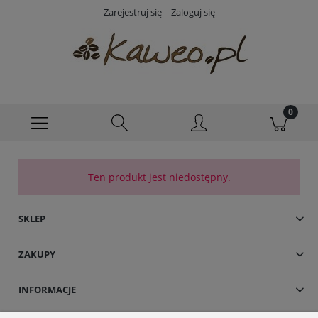
Zarejestruj się
Zaloguj się
Ten produkt jest niedostępny.
SKLEP
ZAKUPY
INFORMACJE