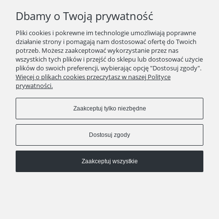
Dbamy o Twoją prywatność
kontakt
511 29 29 99
Pliki cookies i pokrewne im technologie umożliwiają poprawne
KAWEO since 2008
działanie strony i pomagają nam dostosować ofertę do Twoich
potrzeb. Możesz zaakceptować wykorzystanie przez nas
Pokaż pełną wersję strony
wszystkich tych plików i przejść do sklepu lub dostosować użycie
plików do swoich preferencji, wybierając opcję "Dostosuj zgody".
Sklep internetowy Shoper Premium
Więcej o plikach cookies przeczytasz w naszej Polityce
prywatności.
Zaakceptuj tylko niezbędne
Dostosuj zgody
Zaakceptuj wszystkie