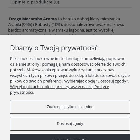
Opinie o produkcie (0)
Drago Mocambo Aroma
to bardzo dobrej klasy mieszanka
Arabiki (90%) i Robusty (10%), doskonale zrównoważona kawa,
bardzo aromatyczna, a w smaku łagodna. Jest to wysokiej
jakości kawa - nadaje sie do wszelkich sposobów parzenia.
Opakowanie 1kg - 1000g kawa ziarnista
Dbamy o Twoją prywatność
Posiada certyfikat FairTrade
Pliki cookies i pokrewne im technologie umożliwiają poprawne
działanie strony i pomagają nam dostosować ofertę do Twoich
potrzeb. Możesz zaakceptować wykorzystanie przez nas
wszystkich tych plików i przejść do sklepu lub dostosować użycie
plików do swoich preferencji, wybierając opcję "Dostosuj zgody".
SKLEP
Więcej o plikach cookies przeczytasz w naszej Polityce
prywatności.
ZAKUPY
Zaakceptuj tylko niezbędne
INFORMACJE
Dostosuj zgody