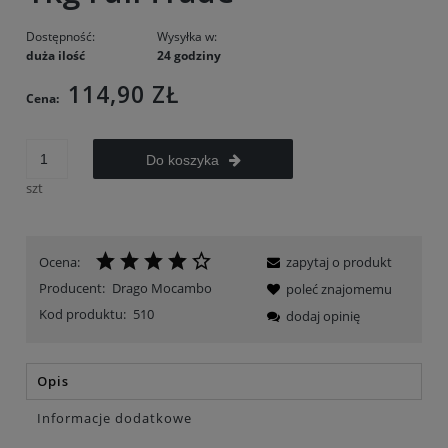
Dostępność:
Wysyłka w:
duża ilość
24 godziny
114,90 ZŁ
Cena:
Do koszyka
szt
Ocena:
zapytaj o produkt
Producent:
Drago Mocambo
poleć znajomemu
Kod produktu:
510
dodaj opinię
Opis
Informacje dodatkowe