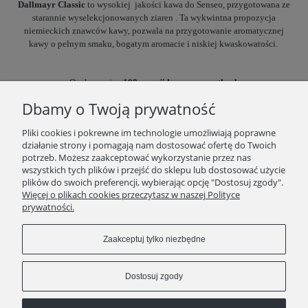
Dallmayr Classic
to wysokiej
jakości kawa do Senseo, przygotowana ze
starannie wyselekcjonowanych ziaren . Ta wykwintna propozycja
niemieckich znawców kawy, pozwala na przygotowanie aromatycznej
kawy o pełnym smaku, bogatym aromacie i niskiej kwaskowatości.
Opakowanie:
100
porcji kawy w saszetkach
Waga netto:
700g
Dbamy o Twoją prywatność
Pliki cookies i pokrewne im technologie umożliwiają poprawne
działanie strony i pomagają nam dostosować ofertę do Twoich
potrzeb. Możesz zaakceptować wykorzystanie przez nas
wszystkich tych plików i przejść do sklepu lub dostosować użycie
plików do swoich preferencji, wybierając opcję "Dostosuj zgody".
SKLEP
Więcej o plikach cookies przeczytasz w naszej Polityce
prywatności.
ZAKUPY
Zaakceptuj tylko niezbędne
INFORMACJE
Dostosuj zgody