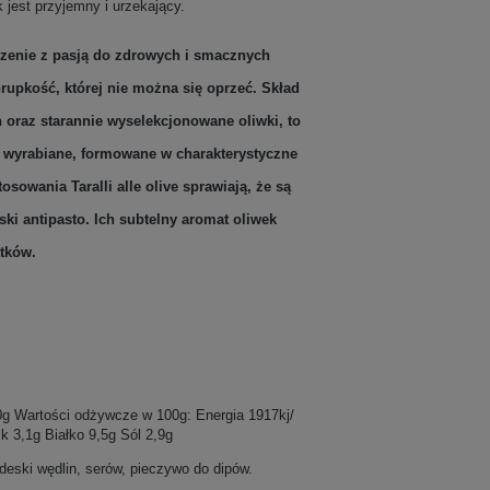
jest przyjemny i urzekający.
czenie z pasją do zdrowych i smacznych
rupkość, której nie można się oprzeć.
Skład
n oraz starannie wyselekcjonowane oliwki, to
e wyrabiane, formowane w charakterystyczne
sowania Taralli alle olive sprawiają, że są
ki antipasto. Ich subtelny aromat oliwek
tków.
250g Wartości odżywcze w 100g: Energia 1917kj/
 3,1g Białko 9,5g Sól 2,9g
deski wędlin, serów, pieczywo do dipów.