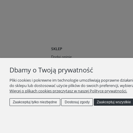
SKLEP
Dodaj opinie
O nas
Dbamy o Twoją prywatność
Opinie klientów
Blog
Pliki cookies i pokrewne im technologie umożliwiają poprawne działa
do sklepu lub dostosować użycie plików do swoich preferencji, wybiera
Więcej o plikach cookies przeczytasz w naszej Polityce prywatności.
Zaakceptuj tylko niezbędne
Dostosuj zgody
Zaakceptuj wszystkie