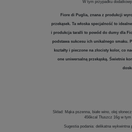
W tym przypadku dodatkowy s
Fiore
di Puglia, znana z produkcji wyr
przekąsek. Ta włoska specjalność to idealn
i produkcja taralli to powód do dumy dla Fi
podstawa sukcesu ich unikalnego smaku. Pr
kształty i pieczone na złocisty kolor, co 
one uniwersalną przekąską. Świetnie kom
dosk
Skład: Mąka pszenna, białe wino, olej słonecz
456kcal Tłuszcz 16g w tym
Sugestia podania: delikatna wykwintna 