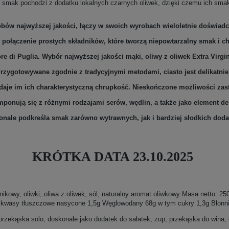
mak pochodzi z dodatku lokalnych czarnych oliwek, dzięki czemu ich smak 
obów najwyższej jakości, łączy w swoich wyrobach wieloletnie doświad
e połączenie prostych składników, które tworzą niepowtarzalny smak i ch
ore di Puglia. Wybór najwyższej jakości mąki, oliwy z oliwek Extra Virgi
zygotowywane zgodnie z tradycyjnymi metodami, ciasto jest delikatni
nadaje im ich charakterystyczną chrupkość. Nieskończone możliwości zasto
ponują się z różnymi rodzajami serów, wędlin, a także jako element des
onale podkreśla smak zarówno wytrawnych, jak i bardziej słodkich doda
KRÓTKA DATA 23.10.2025
nikowy, oliwki, oliwa z oliwek, sól, naturalny aromat oliwkowy Masa netto: 
 kwasy tłuszczowe nasycone 1,5g Węglowodany 68g w tym cukry 1,3g Błonnik
przekąska solo, doskonałe jako dodatek do sałatek, zup, przekąska do wina, 