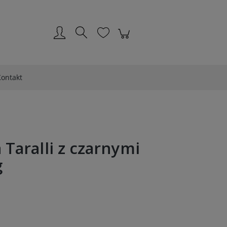
Zarejestruj się
Zaloguj się
ontakt
a Taralli z czarnymi
g