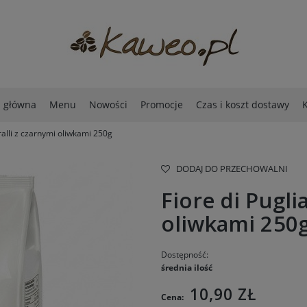
a główna
Menu
Nowości
Promocje
Czas i koszt dostawy
K
aralli z czarnymi oliwkami 250g
DODAJ DO PRZECHOWALNI
Fiore di Pugli
oliwkami 250
Dostępność:
średnia ilość
10,90 ZŁ
Cena: