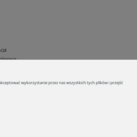
CJE
Reklamacje
 sklepu
a plików cookies
kceptować wykorzystanie przez nas wszystkich tych plików i przejść