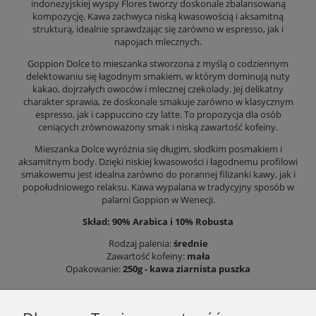
indonezyjskiej wyspy Flores tworzy doskonale zbalansowaną
kompozycję. Kawa zachwyca niską kwasowością i aksamitną
strukturą, idealnie sprawdzając się zarówno w espresso, jak i
napojach mlecznych.
Goppion Dolce to mieszanka stworzona z myślą o codziennym
delektowaniu się łagodnym smakiem, w którym dominują nuty
kakao, dojrzałych owoców i mlecznej czekolady. Jej delikatny
charakter sprawia, że doskonale smakuje zarówno w klasycznym
espresso, jak i cappuccino czy latte. To propozycja dla osób
ceniących zrównoważony smak i niską zawartość kofeiny.
Mieszanka Dolce wyróżnia się długim, słodkim posmakiem i
aksamitnym body. Dzięki niskiej kwasowości i łagodnemu profilowi
smakowemu jest idealna zarówno do porannej filiżanki kawy, jak i
popołudniowego relaksu. Kawa wypalana w tradycyjny sposób w
palarni Goppion w Wenecji.
Skład: 90
% Arabica i 10% Robusta
Rodzaj palenia:
średnie
Zawartość kofeiny:
mała
Opakowanie:
250g - kawa ziarnista puszka