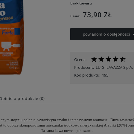
brak towaru
73,90 ZŁ
Cena:
powiadom o dostępności
Ocena:
Producent:
LUIGI LAVAZZA S.p.A.
Kod produktu:
195
Opinie o produkcie (0)
ocnym stopniu palenia, wyrazistym smaku i intensywnym aromacie.
Duża zawartość
est to dobrze skomponowana mieszanka środkowoamerykańskiej Arabiki (20%) oraz
Ta sama kawa nowe opakowanie