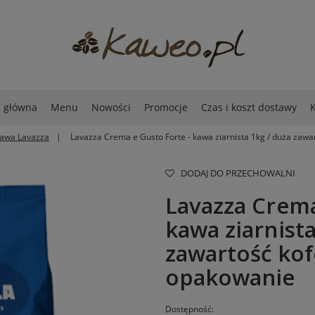
a główna
Menu
Nowości
Promocje
Czas i koszt dostawy
K
awa Lavazza
Lavazza Crema e Gusto Forte - kawa ziarnista 1kg / duża zaw
DODAJ DO PRZECHOWALNI
Lavazza Crema
kawa ziarnista
zawartość ko
opakowanie
Dostępność: