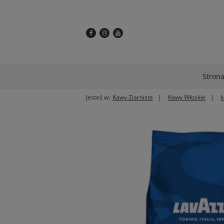
Stron
Jesteś w:
Kawy Ziarniste
Kawy Włoskie
k