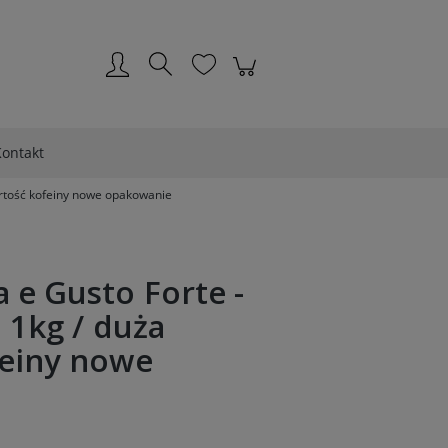
Zarejestruj się
Zaloguj się
ontakt
artość kofeiny nowe opakowanie
 e Gusto Forte -
 1kg / duża
feiny nowe