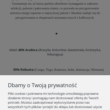
Gwarantuje on, że kawa spełnia określone wymagania w zakresie
selekcji, palenia i pakowania ziaren, co pozwala na przygotowanie
autentycznego espresso o najwyższej jakości. Idealnie nadaje się do
przygotowania w ekspresach automatycznych i kolbowych.
skład:
45% Arabica
(Brazylia, Kolumbia, Gwatemala, Kostaryka,
Nikaragua)
55% Robusta
(Congo, Togo, Kamerun, Indie, Indonezja, Wietnam)
Dbamy o Twoją prywatność
Pliki cookies i pokrewne im technologie umożliwiają poprawne
działanie strony i pomagają nam dostosować ofertę do Twoich
potrzeb. Możesz zaakceptować wykorzystanie przez nas
wszystkich tych plików i przejść do sklepu lub dostosować użycie