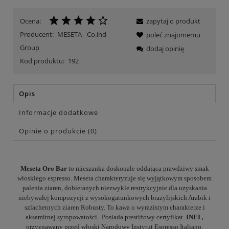
Ocena:
zapytaj o produkt
Producent:
MESETA - Co.ind
poleć znajomemu
Group
dodaj opinię
Kod produktu:
192
Opis
Informacje dodatkowe
Opinie o produkcie (0)
Meseta Oro Bar
to mieszanka doskonale oddająca prawdziwy smak
włoskiego espresso. Meseta charakteryzuje się wyjątkowym sposobem
palenia ziaren, dobieranych niezwykle restrykcyjnie dla uzyskania
niebywałej kompozycji z wysokogatunkowych brazylijskich Arabik i
szlachetnych ziaren Robusty. To kawa o wyrazistym charakterze i
,
aksamitnej syropowatości.
Posiada prestiżowy certyfikat
INEI
przyznawany przed włoski Narodowy Instytut Espresso Italiano.