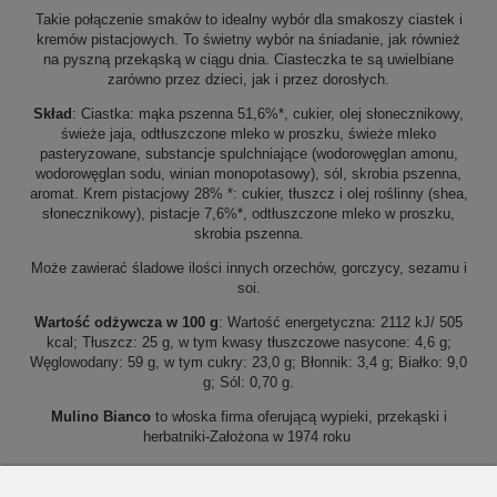
Takie połączenie smaków to idealny wybór dla smakoszy ciastek i
kremów pistacjowych. To świetny wybór na śniadanie, jak również
na pyszną przekąską w ciągu dnia. Ciasteczka te są uwielbiane
zarówno przez dzieci, jak i przez dorosłych.
Skład
: Ciastka: mąka pszenna 51,6%*, cukier, olej słonecznikowy,
świeże jaja, odtłuszczone mleko w proszku, świeże mleko
pasteryzowane, substancje spulchniające (wodorowęglan amonu,
wodorowęglan sodu, winian monopotasowy), sól, skrobia pszenna,
aromat. Krem pistacjowy 28% *: cukier, tłuszcz i olej roślinny (shea,
słonecznikowy), pistacje 7,6%*, odtłuszczone mleko w proszku,
skrobia pszenna.
Może zawierać śladowe ilości innych orzechów, gorczycy, sezamu i
soi.
Wartość odżywcza w 100 g
: Wartość energetyczna: 2112 kJ/ 505
kcal; Tłuszcz: 25 g, w tym kwasy tłuszczowe nasycone: 4,6 g;
Węglowodany: 59 g, w tym cukry: 23,0 g; Błonnik: 3,4 g; Białko: 9,0
g; Sól: 0,70 g.
Mulino Bianco
to włoska firma oferującą wypieki, przekąski i
herbatniki-Założona w 1974 roku
Produkt najwyższej jakości.