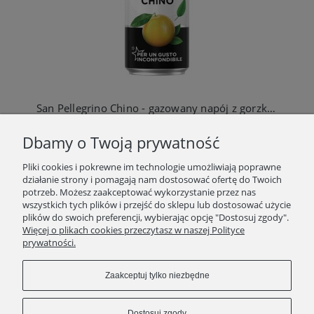
San Pellegrino Chino - gazowany napój z gorzkiej pomarańczy chinotto 330ml
4,99 zł
Dbamy o Twoją prywatność
Do koszyka
Pliki cookies i pokrewne im technologie umożliwiają poprawne
działanie strony i pomagają nam dostosować ofertę do Twoich
potrzeb. Możesz zaakceptować wykorzystanie przez nas
wszystkich tych plików i przejść do sklepu lub dostosować użycie
plików do swoich preferencji, wybierając opcję "Dostosuj zgody".
SKLEP
Więcej o plikach cookies przeczytasz w naszej Polityce
prywatności.
ZAKUPY
Zaakceptuj tylko niezbędne
INFORMACJE
Dostosuj zgody