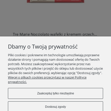
Tre Marie Nocciolato wafelki z kremem orzechowym i orzechami 140g
14,90 zł
Dbamy o Twoją prywatność
Do koszyka
Pliki cookies i pokrewne im technologie umożliwiają poprawne
działanie strony i pomagają nam dostosować ofertę do Twoich
potrzeb. Możesz zaakceptować wykorzystanie przez nas
wszystkich tych plików i przejść do sklepu lub dostosować użycie
plików do swoich preferencji, wybierając opcję "Dostosuj zgody".
SKLEP
Więcej o plikach cookies przeczytasz w naszej Polityce
prywatności.
ZAKUPY
Zaakceptuj tylko niezbędne
INFORMACJE
Dostosuj zgody