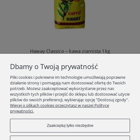
Haway Classico – kawa ziarnista 1kg
63,90 zł
Dbamy o Twoją prywatność
Do koszyka
Pliki cookies i pokrewne im technologie umożliwiają poprawne
działanie strony i pomagają nam dostosować ofertę do Twoich
potrzeb. Możesz zaakceptować wykorzystanie przez nas
wszystkich tych plików i przejść do sklepu lub dostosować użycie
plików do swoich preferencji, wybierając opcję "Dostosuj zgody".
SKLEP
Więcej o plikach cookies przeczytasz w naszej Polityce
prywatności.
ZAKUPY
Zaakceptuj tylko niezbędne
INFORMACJE