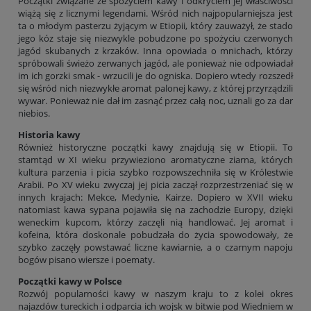
Początki związane ze spożyciem kawy i odkryciem jej właściwości
wiążą się z licznymi legendami. Wśród nich najpopularniejsza jest
ta o młodym pasterzu żyjącym w Etiopii, który zauważył, że stado
jego kóz staje się niezwykle pobudzone po spożyciu czerwonych
jagód skubanych z krzaków. Inna opowiada o mnichach, którzy
spróbowali świeżo zerwanych jagód, ale ponieważ nie odpowiadał
im ich gorzki smak - wrzucili je do ogniska. Dopiero wtedy rozszedł
się wśród nich niezwykłe aromat palonej kawy, z której przyrządzili
wywar. Ponieważ nie dał im zasnąć przez całą noc, uznali go za dar
niebios.
Historia kawy
Również historyczne początki kawy znajdują się w Etiopii. To
stamtąd w XI wieku przywieziono aromatyczne ziarna, których
kultura parzenia i picia szybko rozpowszechniła się w Królestwie
Arabii. Po XV wieku zwyczaj jej picia zaczął rozprzestrzeniać się w
innych krajach: Mekce, Medynie, Kairze. Dopiero w XVII wieku
natomiast kawa sypana pojawiła się na zachodzie Europy, dzięki
weneckim kupcom, którzy zaczęli nią handlować. Jej aromat i
kofeina, która doskonale pobudzała do życia spowodowały, że
szybko zaczęły powstawać liczne kawiarnie, a o czarnym napoju
bogów pisano wiersze i poematy.
Początki kawy w Polsce
Rozwój popularności kawy w naszym kraju to z kolei okres
najazdów tureckich i odparcia ich wojsk w bitwie pod Wiedniem w