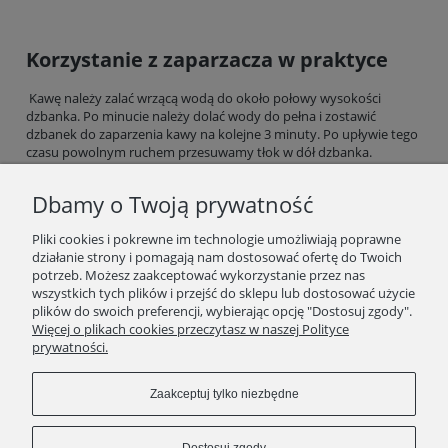
Korzystanie z zaparzacza w praktyce
Kawę należy zalać wrzącą wodą do około połowy wysokości
dzbanka. Po minucie należy dolać wody do pełna i zostawić
dzbanek do zaparzenia kawy na kolejne 3 minuty. Po upływie tego
czasu powolnym ruchem przesuwamy tłok w dół dzbanka.
Pozostaje już tylko jedno - przelać kawę do ulubionego kubka lub
filiżanki i cieszyć się jej wyjątkowym smakiem.
Dbamy o Twoją prywatność
Pliki cookies i pokrewne im technologie umożliwiają poprawne
działanie strony i pomagają nam dostosować ofertę do Twoich
potrzeb. Możesz zaakceptować wykorzystanie przez nas
#zaparzacz do kawy
wszystkich tych plików i przejść do sklepu lub dostosować użycie
plików do swoich preferencji, wybierając opcję "Dostosuj zgody".
SKLEP
Więcej o plikach cookies przeczytasz w naszej Polityce
prywatności.
ZAKUPY
Zaakceptuj tylko niezbędne
INFORMACJE