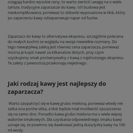
osiągają bardzo wysokie ceny, to warto zwrócić uwagę na o wiele
tańsze, tradycyjne zaparzacze do kawy. Ich budowa jest
nieskomplikowana, ponieważ to dzbanki wyposażone w tłok, który
po zaparzeniu kawy odseparowuje napar od fusów.
Zaparzacz do kawy to alternatywa ekspresu, szczególnie polecana
do małych kuchni ze względu na swoje niewielkie rozmiary. Do
tego niewątpliwą zaletą jest również cena zaparzacza, ponieważ
można je kupić nawet za kilkanaście złotych, przy czym
uzyskujemy smak porównywalny z kawą z najdroższego ekspresu.
Te zalety z pewnością przekonają niejednego.
Jaki rodzaj kawy jest najlepszy do
zaparzacza?
Warto zaopatrzyć się w kawę grubo mieloną, ponieważ wtedy nie
zatka ona porów sitka, a tłok będzie miał możliwość opuszczenia
się na samo dno. Ponadto kawa grubo mielona ma o wiele więcej
walorów smakowych. Dla uzyskania odpowiedniego smaku kawy
uznaje się, że powinno się dawkować jedną dużą łyżkę kawy na 100
ml wody.