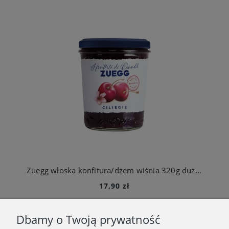
Zuegg włoska konfitura/dżem wiśnia 320g duży słoik
17,90 zł
Do koszyka
Dbamy o Twoją prywatność