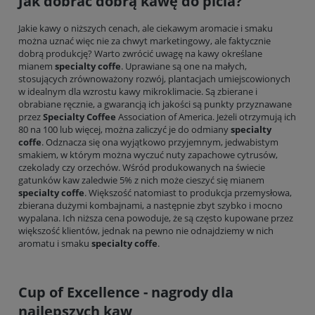
Jak dobrać dobrą kawę do picia?
Jakie kawy o niższych cenach, ale ciekawym aromacie i smaku
można uznać więc nie za chwyt marketingowy, ale faktycznie
dobrą produkcję? Warto zwrócić uwagę na kawy określane
mianem
specialty coffe
. Uprawiane są one na małych,
stosujących zrównoważony rozwój, plantacjach umiejscowionych
w idealnym dla wzrostu kawy mikroklimacie. Są zbierane i
obrabiane ręcznie, a gwarancją ich jakości są punkty przyznawane
przez
Specialty Coffee
Association of America. Jeżeli otrzymują ich
80 na 100 lub więcej, można zaliczyć je do odmiany
specialty
coffe
. Odznacza się ona wyjątkowo przyjemnym, jedwabistym
smakiem, w którym można wyczuć nuty zapachowe cytrusów,
czekolady czy orzechów. Wśród produkowanych na świecie
gatunków kaw zaledwie 5% z nich może cieszyć się mianem
specialty coffe
. Większość natomiast to produkcja przemysłowa,
zbierana dużymi kombajnami, a następnie zbyt szybko i mocno
wypalana. Ich niższa cena powoduje, że są często kupowane przez
większość klientów, jednak na pewno nie odnajdziemy w nich
aromatu i smaku
specialty coffe
.
Cup of Excellence - nagrody dla
najlepszych kaw