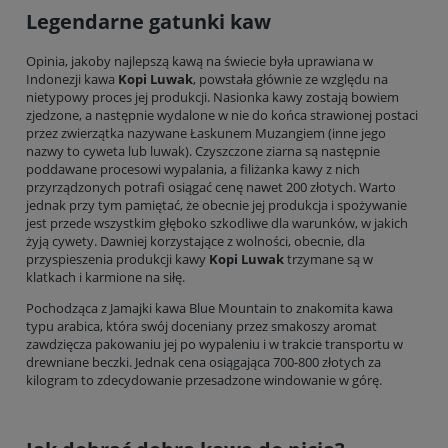
Legendarne gatunki kaw
Opinia, jakoby najlepszą kawą na świecie była uprawiana w
Indonezji kawa
Kopi Luwak
, powstała głównie ze względu na
nietypowy proces jej produkcji. Nasionka kawy zostają bowiem
zjedzone, a następnie wydalone w nie do końca strawionej postaci
przez zwierzątka nazywane Łaskunem Muzangiem (inne jego
nazwy to cyweta lub luwak). Czyszczone ziarna są następnie
poddawane procesowi wypalania, a filiżanka kawy z nich
przyrządzonych potrafi osiągać cenę nawet 200 złotych. Warto
jednak przy tym pamiętać, że obecnie jej produkcja i spożywanie
jest przede wszystkim głęboko szkodliwe dla warunków, w jakich
żyją cywety. Dawniej korzystające z wolności, obecnie, dla
przyspieszenia produkcji kawy
Kopi Luwak
trzymane są w
klatkach i karmione na siłę.
Pochodząca z Jamajki kawa Blue Mountain to znakomita kawa
typu arabica, która swój doceniany przez smakoszy aromat
zawdzięcza pakowaniu jej po wypaleniu i w trakcie transportu w
drewniane beczki. Jednak cena osiągająca 700-800 złotych za
kilogram to zdecydowanie przesadzone windowanie w górę.